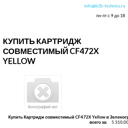
info@b2b-technics.ru
пн-пт с 9 до 18
КУПИТЬ КАРТРИДЖ
СОВМЕСТИМЫЙ CF472X
YELLOW
Купить Картридж совместимый CF472X Yellow в Зеленог
всего за:
5 310.0