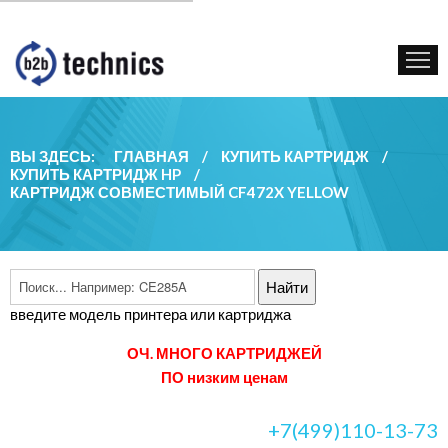
КУПИТЬ КАРТРИДЖ
ГОС. УЧРЕЖДЕНИЯМ
КОНТАКТЫ
ВЫ ЗДЕСЬ:
ГЛАВНАЯ
/
КУПИТЬ КАРТРИДЖ
/
КУПИТЬ КАРТРИДЖ HP
/
КАРТРИДЖ СОВМЕСТИМЫЙ CF472X YELLOW
введите модель принтера или картриджа
ОЧ. МНОГО КАРТРИДЖЕЙ
ПО низким ценам
+7(499)110-13-73