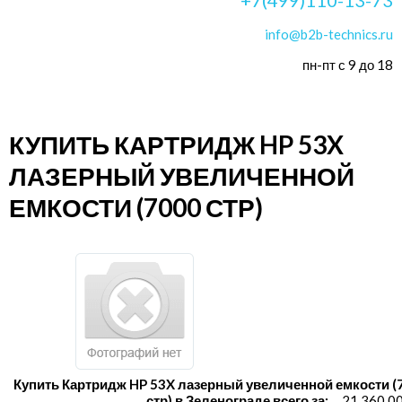
info@b2b-technics.ru
пн-пт с 9 до 18
КУПИТЬ КАРТРИДЖ HP 53X
ЛАЗЕРНЫЙ УВЕЛИЧЕННОЙ
ЕМКОСТИ (7000 СТР)
Купить Картридж HP 53X лазерный увеличенной емкости (
стр) в Зеленограде всего за:
21 360.0