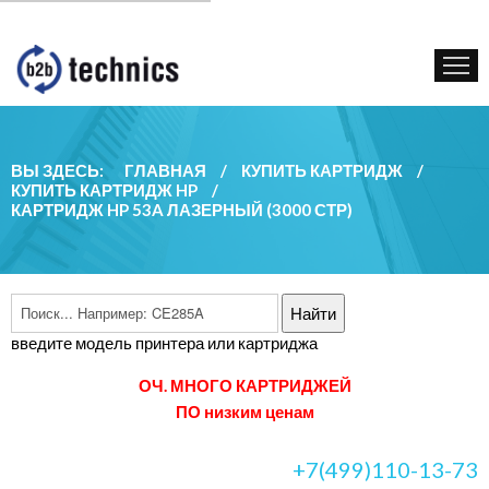
КУПИТЬ КАРТРИДЖ
ГОС. УЧРЕЖДЕНИЯМ
КОНТАКТЫ
ВЫ ЗДЕСЬ:
ГЛАВНАЯ
/
КУПИТЬ КАРТРИДЖ
/
КУПИТЬ КАРТРИДЖ HP
/
КАРТРИДЖ HP 53A ЛАЗЕРНЫЙ (3000 СТР)
введите модель принтера или картриджа
ОЧ. МНОГО КАРТРИДЖЕЙ
ПО низким ценам
+7(499)110-13-73