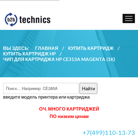
КУПИТЬ КАРТРИДЖ
ГОС. УЧРЕЖДЕНИЯМ
КОНТАКТЫ
ВЫ ЗДЕСЬ:
ГЛАВНАЯ
/
КУПИТЬ КАРТРИДЖ
/
КУПИТЬ КАРТРИДЖ HP
/
ЧИП ДЛЯ КАРТРИДЖА HP CE313A MAGENTA (1K)
введите модель принтера или картриджа
ОЧ. МНОГО КАРТРИДЖЕЙ
ПО низким ценам
+7(499)110-13-73