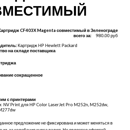
ВМЕСТИМЫЙ
Картридж CF403X Magenta совместимый в Зеленограде
всего за:
980.00 руб
дитель:
Картридж HP Hewlett Packard
тво на складе поставщика
ртриджа
вание сокращенное
им с принтерами
 NV Print для HP Color LaserJet Pro M252n, M252dw,
M277dw
данное предложение не фиксирована и может меняться в
е из-за колебания курса валют. Не является офертой.