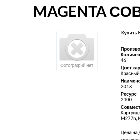
MAGENTA СО
Купить 
Произво
Количес
46
Цвет ка
Красный
Наимено
201X
Ресурс
2300
Совмест
Картридж
M277n, 
Цена на 
том числ