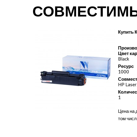
СОВМЕСТИМ
Купить 
Произво
Цвет ка
Black
Ресурс
1000
Совмест
HP Lase
Количес
1
Цена на 
том числ