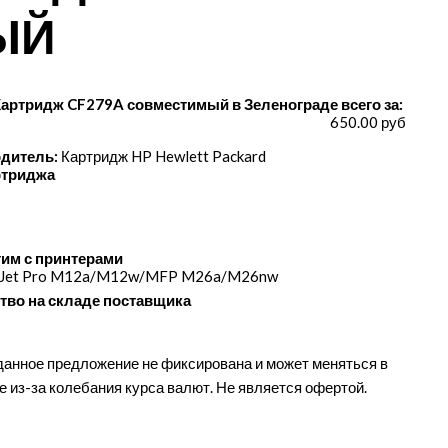
ЫЙ
Картридж CF279A совместимый в Зеленограде всего за:
650.00 руб
дитель:
Картридж HP Hewlett Packard
ртриджа
им с принтерами
rJet Pro M12a/​M12w/​MFP M26a/​M26nw
тво на складе поставщика
данное предложение не фиксирована и может меняться в
е из-за колебания курса валют. Не является офертой.