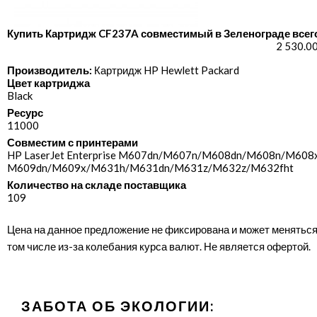
Купить Картридж CF237A совместимый в Зеленограде всего
2 530.0
Производитель:
Картридж HP Hewlett Packard
Цвет картриджа
Black
Ресурс
11000
Совместим с принтерами
HP LaserJet Enterprise M607dn/​M607n/​M608dn/​M608n/​M608x
M609dn/​M609x/​M631h/​M631dn/​M631z/​M632z/​M632fht
Количество на складе поставщика
109
Цена на данное предложение не фиксирована и может меняться
том числе из-за колебания курса валют. Не является офертой.
ЗАБОТА ОБ ЭКОЛОГИИ: