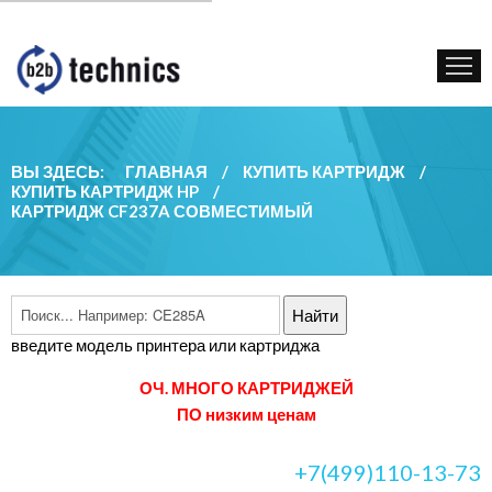
КУПИТЬ КАРТРИДЖ
ГОС. УЧРЕЖДЕНИЯМ
КОНТАКТЫ
ВЫ ЗДЕСЬ:
ГЛАВНАЯ
/
КУПИТЬ КАРТРИДЖ
/
КУПИТЬ КАРТРИДЖ HP
/
КАРТРИДЖ CF237A СОВМЕСТИМЫЙ
введите модель принтера или картриджа
ОЧ. МНОГО КАРТРИДЖЕЙ
ПО низким ценам
+7(499)110-13-73