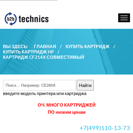
КУПИТЬ КАРТРИДЖ
ГОС. УЧРЕЖДЕНИЯМ
КОНТАКТЫ
ВЫ ЗДЕСЬ:
ГЛАВНАЯ
/
КУПИТЬ КАРТРИДЖ
/
КУПИТЬ КАРТРИДЖ HP
/
КАРТРИДЖ CF214X СОВМЕСТИМЫЙ
введите модель принтера или картриджа
ОЧ. МНОГО КАРТРИДЖЕЙ
ПО низким ценам
+7(499)110-13-73