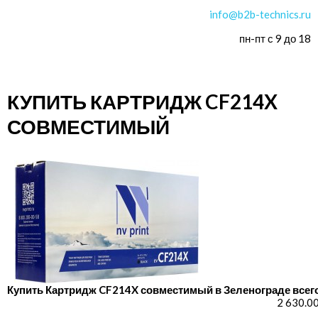
info@b2b-technics.ru
пн-пт с 9 до 18
КУПИТЬ КАРТРИДЖ CF214X
СОВМЕСТИМЫЙ
Купить Картридж CF214X совместимый в Зеленограде всего
2 630.0