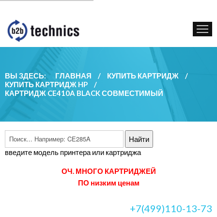
КУПИТЬ КАРТРИДЖ
ГОС. УЧРЕЖДЕНИЯМ
КОНТАКТЫ
ВЫ ЗДЕСЬ:
ГЛАВНАЯ
/
КУПИТЬ КАРТРИДЖ
/
КУПИТЬ КАРТРИДЖ HP
/
КАРТРИДЖ CE410A BLACK СОВМЕСТИМЫЙ
введите модель принтера или картриджа
ОЧ. МНОГО КАРТРИДЖЕЙ
ПО низким ценам
+7(499)110-13-73