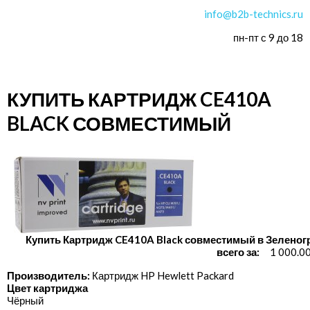
info@b2b-technics.ru
пн-пт с 9 до 18
КУПИТЬ КАРТРИДЖ CE410A
BLACK СОВМЕСТИМЫЙ
Купить Картридж CE410A Black совместимый в Зеленог
всего за:
1 000.0
Производитель:
Картридж HP Hewlett Packard
Цвет картриджа
Чёрный