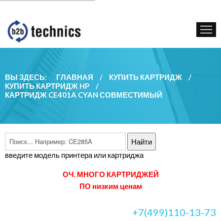
КУПИТЬ КАРТРИДЖ
ГОС. УЧРЕЖДЕНИЯМ
КОНТАКТЫ
ВЫ ЗДЕСЬ:
ГЛАВНАЯ
/
КУПИТЬ КАРТРИДЖ
/
КУПИТЬ КАРТРИДЖ HP
/
КАРТРИДЖ CE401A CYAN СОВМЕСТИМЫЙ
введите модель принтера или картриджа
ОЧ. МНОГО КАРТРИДЖЕЙ
ПО низким ценам
+7(499)110-13-73