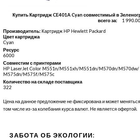
Купить Картридж CE401A Cyan совместимый в Зеленог
всего за:
1 990.0
Производитель:
Картридж HP Hewlett Packard
Цвет картриджа
Cyan
Ресурс
6000
Совместим с принтерами
HP LaserJet Color M551n/​M551xh/​M551dn/​M570dn/​M570dw/​
M575dn/​M575f/​M575c
Количество на складе поставщика
322
Цена на данное предложение не фиксирована и может меняться
том числе из-за колебания курса валют. Не является офертой.
ЗАБОТА ОБ ЭКОЛОГИИ: