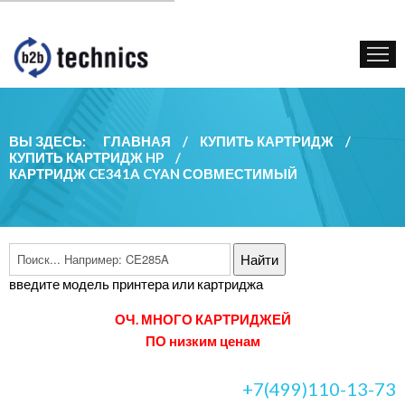
КУПИТЬ КАРТРИДЖ
ГОС. УЧРЕЖДЕНИЯМ
КОНТАКТЫ
ВЫ ЗДЕСЬ:
ГЛАВНАЯ
/
КУПИТЬ КАРТРИДЖ
/
КУПИТЬ КАРТРИДЖ HP
/
КАРТРИДЖ CE341A CYAN СОВМЕСТИМЫЙ
введите модель принтера или картриджа
ОЧ. МНОГО КАРТРИДЖЕЙ
ПО низким ценам
+7(499)110-13-73