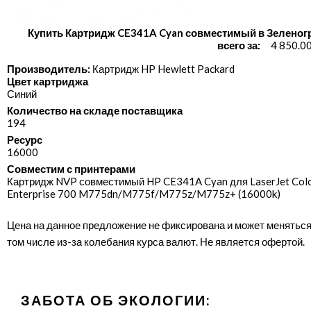
Купить Картридж CE341A Cyan совместимый в Зеленог
всего за:
4 850.0
Производитель:
Картридж HP Hewlett Packard
Цвет картриджа
Синий
Количество на складе поставщика
194
Ресурс
16000
Совместим с принтерами
Картридж NVP совместимый HP CE341A Cyan для LaserJet Col
Enterprise 700 M775dn/​M775f/​M775z/​M775z+ (16000k)
Цена на данное предложение не фиксирована и может меняться
том числе из-за колебания курса валют. Не является офертой.
ЗАБОТА ОБ ЭКОЛОГИИ: