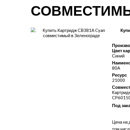
СОВМЕСТИМ
Куп
Произво
Цвет ка
Синий
Наимено
80A
Ресурс
21000
Совмест
Картридж
CP6015
Под зак
Цена на 
том числ