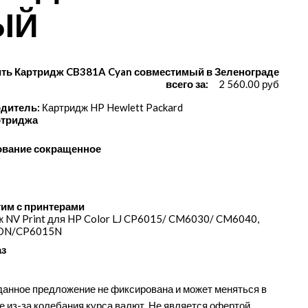
ЫЙ
ить Картридж CB381A Cyan совместимый в Зеленограде
всего за:
2 560.00 руб
дитель:
Картридж HP Hewlett Packard
ртриджа
вание сокращенное
им с принтерами
 NV Print для HP Color LJ CP6015/​ CM6030/​ CM6040,
DN/​CP6015N
аз
данное предложение не фиксирована и может меняться в
е из-за колебания курса валют. Не является офертой.