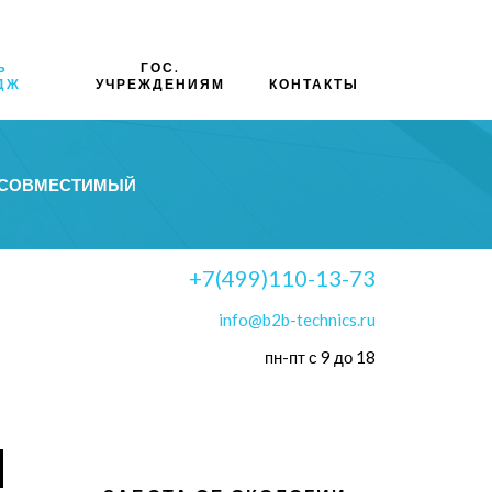
Ь
ГОС.
ДЖ
УЧРЕЖДЕНИЯМ
КОНТАКТЫ
N СОВМЕСТИМЫЙ
+7(499)110-13-73
info@b2b-technics.ru
пн-пт с 9 до 18
N