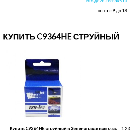
info@b2b-technics.ru
пн-пт с 9 до 18
КУПИТЬ C9364HE СТРУЙНЫЙ
Купить C9364HE струйный в Зеленограде всего за:
1 23