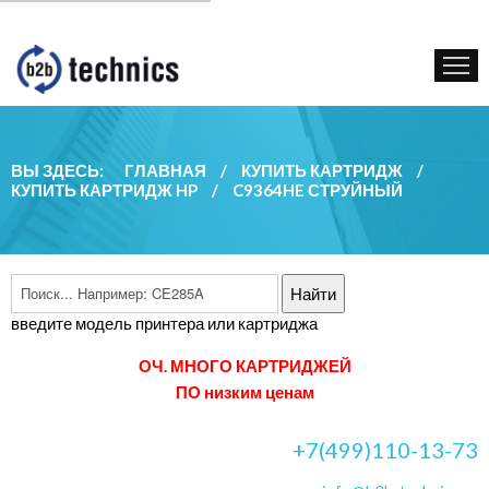
КУПИТЬ КАРТРИДЖ
ГОС. УЧРЕЖДЕНИЯМ
КОНТАКТЫ
ВЫ ЗДЕСЬ:
ГЛАВНАЯ
/
КУПИТЬ КАРТРИДЖ
/
КУПИТЬ КАРТРИДЖ HP
/
C9364HE СТРУЙНЫЙ
введите модель принтера или картриджа
ОЧ. МНОГО КАРТРИДЖЕЙ
ПО низким ценам
+7(499)110-13-73