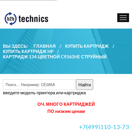
КУПИТЬ КАРТРИДЖ
ГОС. УЧРЕЖДЕНИЯМ
КОНТАКТЫ
ВЫ ЗДЕСЬ:
ГЛАВНАЯ
/
КУПИТЬ КАРТРИДЖ
/
КУПИТЬ КАРТРИДЖ HP
/
КАРТРИДЖ 134 ЦВЕТНОЙ C9363HE СТРУЙНЫЙ
введите модель принтера или картриджа
ОЧ. МНОГО КАРТРИДЖЕЙ
ПО низким ценам
+7(499)110-13-73