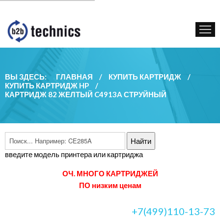
КУПИТЬ КАРТРИДЖ
ГОС. УЧРЕЖДЕНИЯМ
КОНТАКТЫ
ВЫ ЗДЕСЬ:
ГЛАВНАЯ
/
КУПИТЬ КАРТРИДЖ
/
КУПИТЬ КАРТРИДЖ HP
/
КАРТРИДЖ 82 ЖЕЛТЫЙ C4913A СТРУЙНЫЙ
введите модель принтера или картриджа
ОЧ. МНОГО КАРТРИДЖЕЙ
ПО низким ценам
+7(499)110-13-73