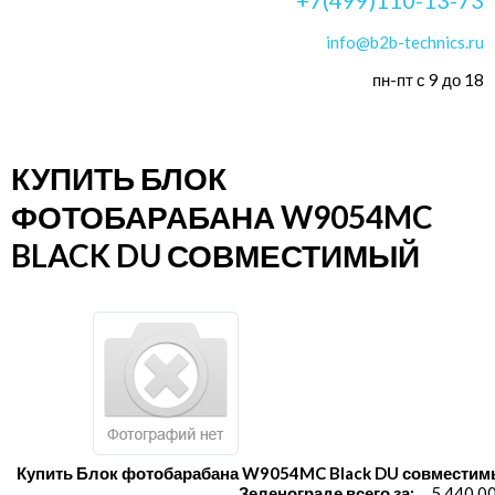
info@b2b-technics.ru
пн-пт с 9 до 18
КУПИТЬ БЛОК
ФОТОБАРАБАНА W9054MC
BLACK DU СОВМЕСТИМЫЙ
Купить Блок фотобарабана W9054MC Black DU совместим
Зеленограде всего за:
5 440.0