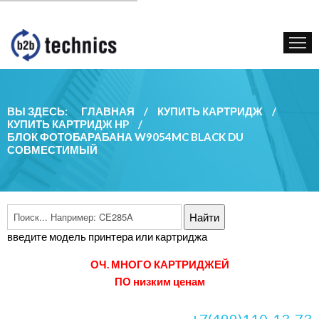
КУПИТЬ КАРТРИДЖ
ГОС. УЧРЕЖДЕНИЯМ
КОНТАКТЫ
ВЫ ЗДЕСЬ:
ГЛАВНАЯ
/
КУПИТЬ КАРТРИДЖ
/
КУПИТЬ КАРТРИДЖ HP
/
БЛОК ФОТОБАРАБАНА W9054MC BLACK DU
СОВМЕСТИМЫЙ
введите модель принтера или картриджа
ОЧ. МНОГО КАРТРИДЖЕЙ
ПО низким ценам
+7(499)110-13-73