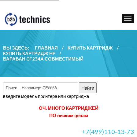
КУПИТЬ КАРТРИДЖ
ГОС. УЧРЕЖДЕНИЯМ
КОНТАКТЫ
ВЫ ЗДЕСЬ:
ГЛАВНАЯ
/
КУПИТЬ КАРТРИДЖ
/
КУПИТЬ КАРТРИДЖ HP
/
БАРАБАН CF234A СОВМЕСТИМЫЙ
введите модель принтера или картриджа
ОЧ. МНОГО КАРТРИДЖЕЙ
ПО низким ценам
+7(499)110-13-73