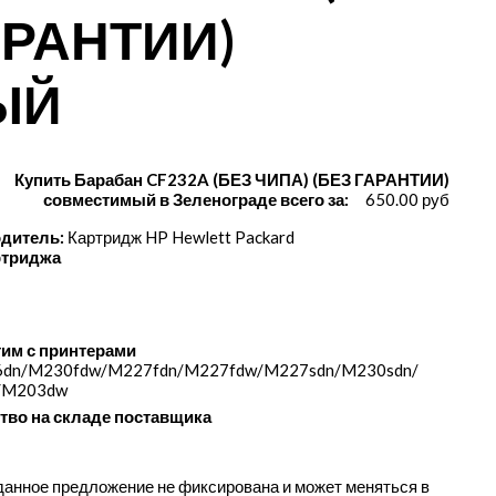
АРАНТИИ)
ЫЙ
Купить Барабан CF232A (БЕЗ ЧИПА) (БЕЗ ГАРАНТИИ)
совместимый в Зеленограде всего за:
650.00 руб
дитель:
Картридж HP Hewlett Packard
ртриджа
им с принтерами
dn/​M230fdw/​M227fdn/​M227fdw/​M227sdn/​M230sdn/​
​M203dw
тво на складе поставщика
данное предложение не фиксирована и может меняться в