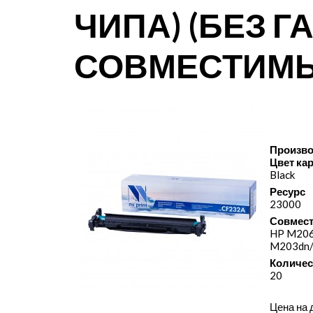
ЧИПА) (БЕЗ Г
СОВМЕСТИМ
Произво
Цвет ка
Black
Ресурс
23000
Совмест
HP M206
M203dn/
Количес
20
Цена на 