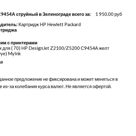
С9454А струйный в Зеленограде всего за:
1 950.00 руб
дитель:
Картридж HP Hewlett Packard
ртриджа
им с принтерами
 для ( 70) HP DesignJet Z2100/​Z5200 С9454А желт
Dye) MyInk
аз
данное предложение не фиксирована и может меняться в
е из-за колебания курса валют. Не является офертой.