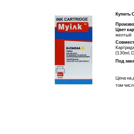
Купить 
Произво
Цвет ка
желтый
Совмест
Картридж
(130ml, 
Под зак
Цена на 
том числ