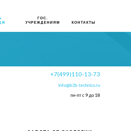
Ь
ГОС.
ДЖ
УЧРЕЖДЕНИЯМ
КОНТАКТЫ
+7(499)110-13-73
info@b2b-technics.ru
пн-пт с 9 до 18