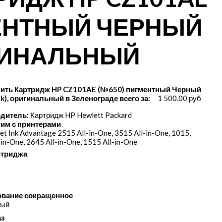
МЕНТНЫЙ ЧЕРНЫЙ
ИГИНАЛЬНЫЙ
пить Картридж HP CZ101AE (№650) пигментный Черный
ck), оригинальный в Зеленограде всего за:
1 500.00 руб
дитель:
Картридж HP Hewlett Packard
им с принтерами
et Ink Advantage 2515 All-in-One, 3515 All-in-One, 1015,
-in-One, 2645 All-in-One, 1515 All-in-One
ртриджа
вание сокращенное
ный
аз