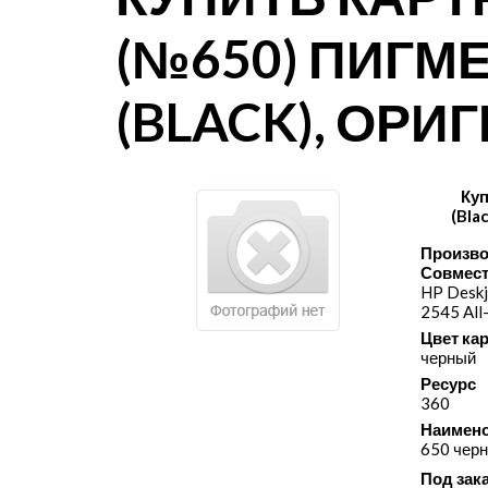
(№650) ПИГ
(BLACK), ОР
Ку
(Bla
Произво
Совмест
HP Deskj
2545 All
Цвет ка
черный
Ресурс
360
Наимено
650 чер
Под зак