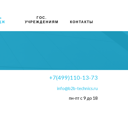
Ь
ГОС.
ДЖ
УЧРЕЖДЕНИЯМ
КОНТАКТЫ
+7(499)110-13-73
info@b2b-technics.ru
пн-пт с 9 до 18