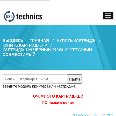
КУПИТЬ КАРТРИДЖ
ГОС. УЧРЕЖДЕНИЯМ
КОНТАКТЫ
ВЫ ЗДЕСЬ:
ГЛАВНАЯ
/
КУПИТЬ КАРТРИДЖ
/
КУПИТЬ КАРТРИДЖ HP
/
КАРТРИДЖ 129 ЧЕРНЫЙ C9364HE СТРУЙНЫЙ
СОВМЕСТИМЫЙ
введите модель принтера или картриджа
ОЧ. МНОГО КАРТРИДЖЕЙ
ПО низким ценам
+7(499)110-13-73