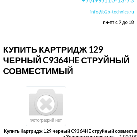
info@b2b-technics.ru
пн-пт с 9 до 18
КУПИТЬ КАРТРИДЖ 129
ЧЕРНЫЙ C9364HE СТРУЙНЫЙ
СОВМЕСТИМЫЙ
Купить Картридж 129 черный C9364HE струйный совмест
в Зеленограде всего за:
1 000.0