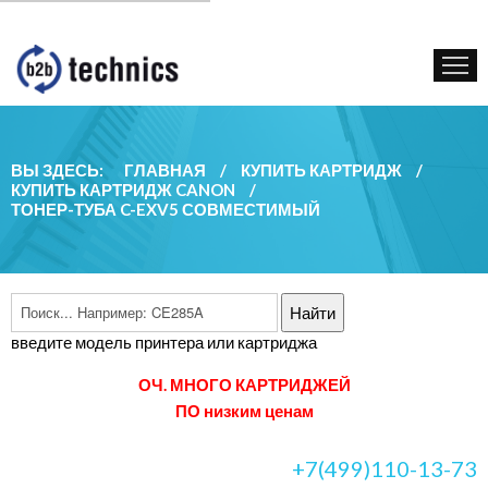
КУПИТЬ КАРТРИДЖ
ГОС. УЧРЕЖДЕНИЯМ
КОНТАКТЫ
ВЫ ЗДЕСЬ:
ГЛАВНАЯ
/
КУПИТЬ КАРТРИДЖ
/
КУПИТЬ КАРТРИДЖ CANON
/
ТОНЕР-ТУБА C-EXV5 СОВМЕСТИМЫЙ
введите модель принтера или картриджа
ОЧ. МНОГО КАРТРИДЖЕЙ
ПО низким ценам
+7(499)110-13-73