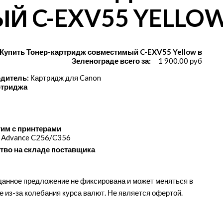
 C-EXV55 YELLO
Купить Тонер-картридж совместимый C-EXV55 Yellow в
Зеленограде всего за:
1 900.00 руб
дитель:
Картридж для Canon
ртриджа
им с принтерами
 Advance C256/​C356
тво на складе поставщика
данное предложение не фиксирована и может меняться в
е из-за колебания курса валют. Не является офертой.