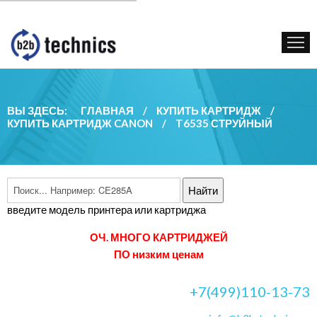
КУПИТЬ КАРТРИДЖ
ГОС. УЧРЕЖДЕНИЯМ
КОНТАКТЫ
ВЫ ЗДЕСЬ:
ГЛАВНАЯ
/
КУПИТЬ КАРТРИДЖ
/
КУПИТЬ КАРТРИДЖ CANON
/
T6535 СТРУЙНЫЙ
введите модель принтера или картриджа
ОЧ. МНОГО КАРТРИДЖЕЙ
ПО низким ценам
+7(499)110-13-73