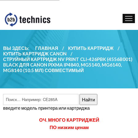
КУПИТЬ КАРТРИДЖ
ГОС. УЧРЕЖДЕНИЯМ
КОНТАКТЫ
ВЫ ЗДЕСЬ:
ГЛАВНАЯ
/
КУПИТЬ КАРТРИДЖ
/
КУПИТЬ КАРТРИДЖ CANON
/
СТРУЙНЫЙ КАРТРИДЖ NV PRINT CLI-426PBK (4556B001)
BLACK ДЛЯ CANON PIXMA IP4840, MG5140, MG6140,
MG8140 (10.5 МЛ) СОВМЕСТИМЫЙ
введите модель принтера или картриджа
ОЧ. МНОГО КАРТРИДЖЕЙ
ПО низким ценам