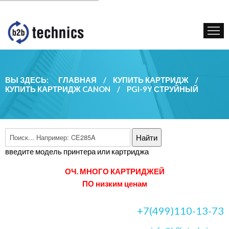
КУПИТЬ КАРТРИДЖ
ГОС. УЧРЕЖДЕНИЯМ
КОНТАКТЫ
ВЫ ЗДЕСЬ:
ГЛАВНАЯ
/
КУПИТЬ КАРТРИДЖ
/
КУПИТЬ КАРТРИДЖ CANON
/
PGI-9Y СТРУЙНЫЙ
введите модель принтера или картриджа
ОЧ. МНОГО КАРТРИДЖЕЙ
ПО низким ценам
+7(499)110-13-73