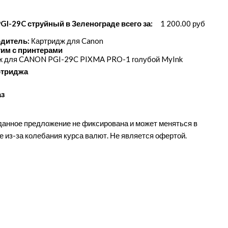
PGI-29C струйный в Зеленограде всего за:
1 200.00 руб
дитель:
Картридж для Canon
им с принтерами
ж для CANON PGI-29C PIXMA PRO-1 голубой MyInk
ртриджа
аз
данное предложение не фиксирована и может меняться в
е из-за колебания курса валют. Не является офертой.