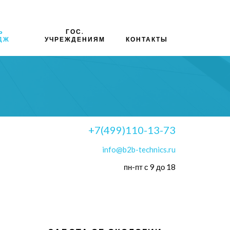
Ь
ГОС.
ДЖ
УЧРЕЖДЕНИЯМ
КОНТАКТЫ
+7(499)110-13-73
info@b2b-technics.ru
пн-пт с 9 до 18