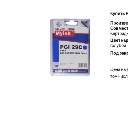
Купить 
Произво
Совмест
Картрид
Цвет ка
голубой
Под зак
Цена на 
том числ