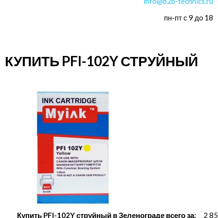
info@b2b-technics.ru
пн-пт с 9 до 18
КУПИТЬ PFI-102Y СТРУЙНЫЙ
Купить PFI-102Y струйный в Зеленограде всего за:
2 85