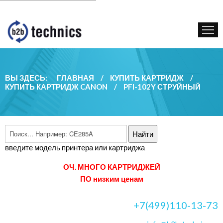
КУПИТЬ КАРТРИДЖ
ГОС. УЧРЕЖДЕНИЯМ
КОНТАКТЫ
ВЫ ЗДЕСЬ:
ГЛАВНАЯ
/
КУПИТЬ КАРТРИДЖ
/
КУПИТЬ КАРТРИДЖ CANON
/
PFI-102Y СТРУЙНЫЙ
введите модель принтера или картриджа
ОЧ. МНОГО КАРТРИДЖЕЙ
ПО низким ценам
+7(499)110-13-73