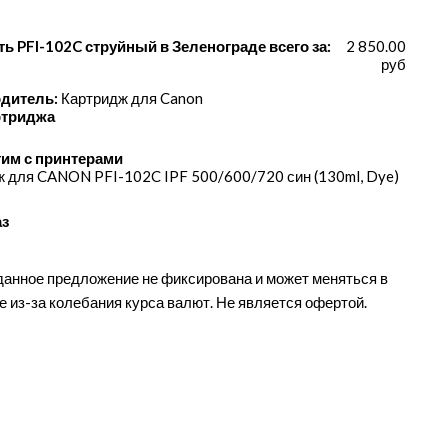
ть PFI-102C струйный в Зеленограде всего за:
2 850.00
руб
дитель:
Картридж для Canon
ртриджа
им с принтерами
 для CANON PFI-102C IPF 500/​600/​720 син (130ml, Dye)
аз
данное предложение не фиксирована и может меняться в
е из-за колебания курса валют. Не является офертой.