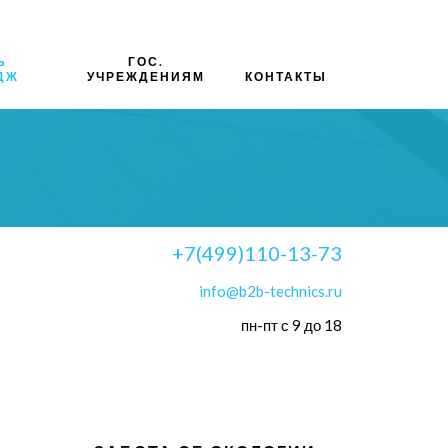
Ь
ГОС.
ДЖ
УЧРЕЖДЕНИЯМ
КОНТАКТЫ
+7(499)110-13-73
info@b2b-technics.ru
пн-пт с 9 до 18