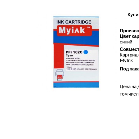
Купи
Произво
Цвет ка
синий
Совмест
Картридж
MyInk
Под зак
Цена на 
том числ