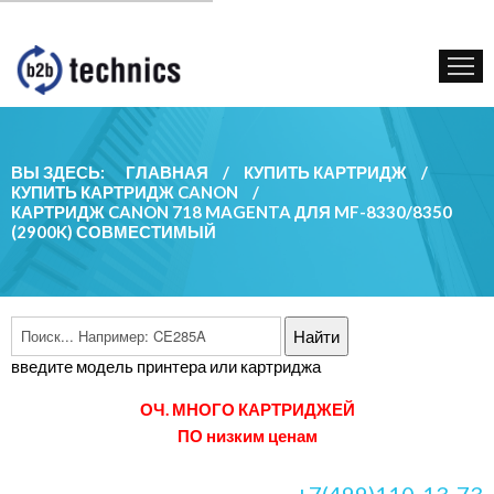
КУПИТЬ КАРТРИДЖ
ГОС. УЧРЕЖДЕНИЯМ
КОНТАКТЫ
ВЫ ЗДЕСЬ:
ГЛАВНАЯ
/
КУПИТЬ КАРТРИДЖ
/
КУПИТЬ КАРТРИДЖ CANON
/
КАРТРИДЖ CANON 718 MAGENTA ДЛЯ MF-8330/8350
(2900K) СОВМЕСТИМЫЙ
введите модель принтера или картриджа
ОЧ. МНОГО КАРТРИДЖЕЙ
ПО низким ценам
+7(499)110-13-73