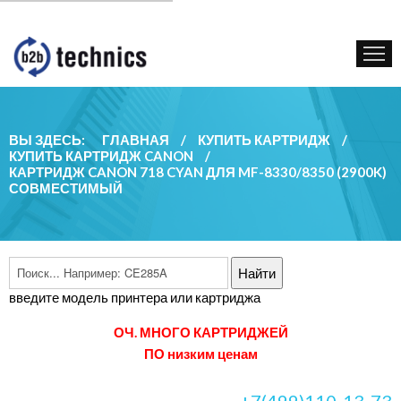
КУПИТЬ КАРТРИДЖ
ГОС. УЧРЕЖДЕНИЯМ
КОНТАКТЫ
ВЫ ЗДЕСЬ:
ГЛАВНАЯ
/
КУПИТЬ КАРТРИДЖ
/
КУПИТЬ КАРТРИДЖ CANON
/
КАРТРИДЖ CANON 718 CYAN ДЛЯ MF-8330/8350 (2900K)
СОВМЕСТИМЫЙ
введите модель принтера или картриджа
ОЧ. МНОГО КАРТРИДЖЕЙ
ПО низким ценам
+7(499)110-13-73