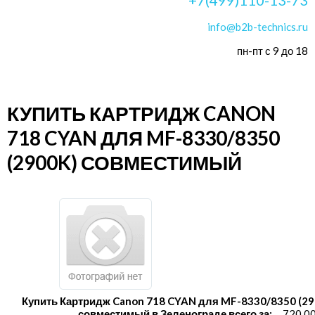
info@b2b-technics.ru
пн-пт с 9 до 18
КУПИТЬ КАРТРИДЖ CANON
718 CYAN ДЛЯ MF-8330/8350
(2900K) СОВМЕСТИМЫЙ
Купить Картридж Canon 718 CYAN для MF-8330/8350 (29
совместимый в Зеленограде всего за:
720.00