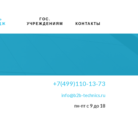
Ь
ГОС.
ДЖ
УЧРЕЖДЕНИЯМ
КОНТАКТЫ
+7(499)110-13-73
info@b2b-technics.ru
пн-пт с 9 до 18