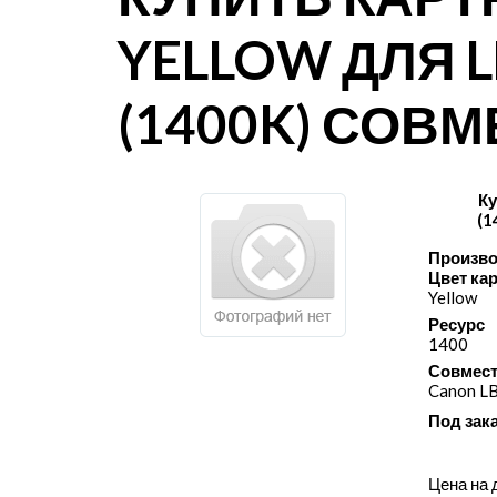
YELLOW ДЛЯ L
(1400K) СОВ
Ку
(1
Произво
Цвет ка
Yellow
Ресурс
1400
Совмест
Canon L
Под зак
Цена на 