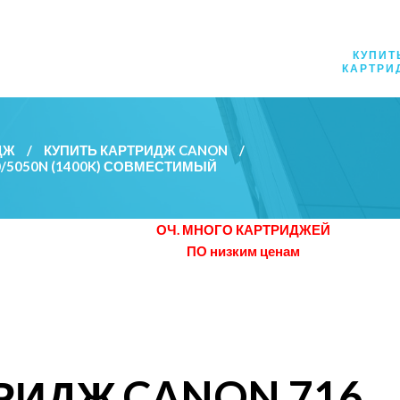
КУПИТ
КАРТРИ
ДЖ
/
КУПИТЬ КАРТРИДЖ CANON
/
0/5050N (1400K) СОВМЕСТИМЫЙ
ОЧ. МНОГО КАРТРИДЖЕЙ
ПО низким ценам
РИДЖ CANON 716