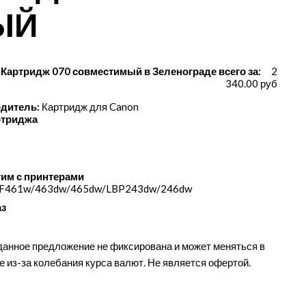
ЫЙ
 Картридж 070 совместимый в Зеленограде всего за:
2
340.00 руб
дитель:
Картридж для Canon
ртриджа
им с принтерами
F461w/​463dw/​465dw/​LBP243dw/​246dw
аз
данное предложение не фиксирована и может меняться в
е из-за колебания курса валют. Не является офертой.