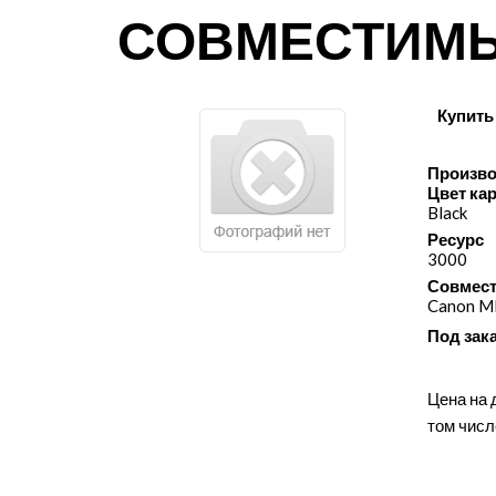
СОВМЕСТИМ
Купить
Произво
Цвет ка
Black
Ресурс
3000
Совмест
Canon M
Под зак
Цена на 
том числ