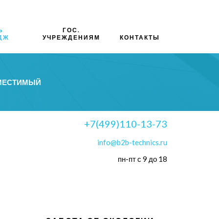
Ь
ГОС.
ДЖ
УЧРЕЖДЕНИЯМ
КОНТАКТЫ
ВМЕСТИМЫЙ
+7(499)110-13-73
info@b2b-technics.ru
пн-пт с 9 до 18