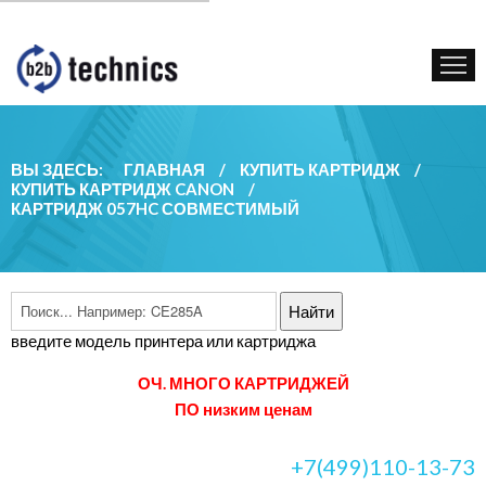
КУПИТЬ КАРТРИДЖ
ГОС. УЧРЕЖДЕНИЯМ
КОНТАКТЫ
ВЫ ЗДЕСЬ:
ГЛАВНАЯ
/
КУПИТЬ КАРТРИДЖ
/
КУПИТЬ КАРТРИДЖ CANON
/
КАРТРИДЖ 057HC СОВМЕСТИМЫЙ
введите модель принтера или картриджа
ОЧ. МНОГО КАРТРИДЖЕЙ
ПО низким ценам
+7(499)110-13-73