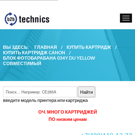
КУПИТЬ КАРТРИДЖ
ГОС. УЧРЕЖДЕНИЯМ
КОНТАКТЫ
ВЫ ЗДЕСЬ:
ГЛАВНАЯ
/
КУПИТЬ КАРТРИДЖ
/
КУПИТЬ КАРТРИДЖ CANON
/
БЛОК ФОТОБАРАБАНА 034Y DU YELLOW
СОВМЕСТИМЫЙ
введите модель принтера или картриджа
ОЧ. МНОГО КАРТРИДЖЕЙ
ПО низким ценам
+7(499)110-13-73