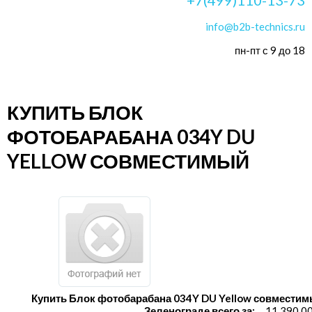
info@b2b-technics.ru
пн-пт с 9 до 18
КУПИТЬ БЛОК
ФОТОБАРАБАНА 034Y DU
YELLOW СОВМЕСТИМЫЙ
Купить Блок фотобарабана 034Y DU Yellow совместим
Зеленограде всего за:
11 390.0