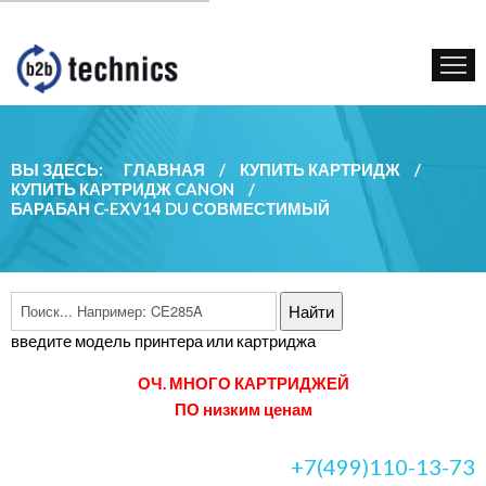
КУПИТЬ КАРТРИДЖ
ГОС. УЧРЕЖДЕНИЯМ
КОНТАКТЫ
ВЫ ЗДЕСЬ:
ГЛАВНАЯ
/
КУПИТЬ КАРТРИДЖ
/
КУПИТЬ КАРТРИДЖ CANON
/
БАРАБАН C-EXV14 DU СОВМЕСТИМЫЙ
введите модель принтера или картриджа
ОЧ. МНОГО КАРТРИДЖЕЙ
ПО низким ценам
+7(499)110-13-73