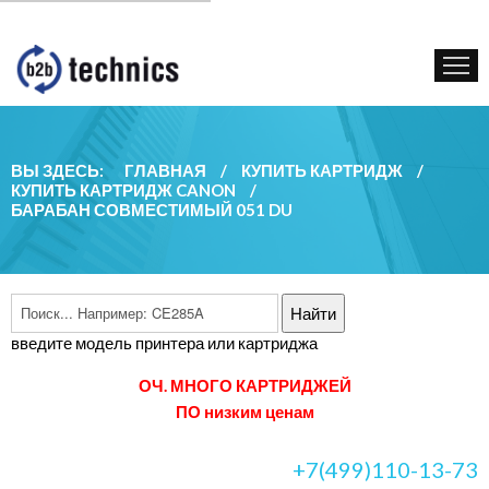
КУПИТЬ КАРТРИДЖ
ГОС. УЧРЕЖДЕНИЯМ
КОНТАКТЫ
ВЫ ЗДЕСЬ:
ГЛАВНАЯ
/
КУПИТЬ КАРТРИДЖ
/
КУПИТЬ КАРТРИДЖ CANON
/
БАРАБАН СОВМЕСТИМЫЙ 051 DU
введите модель принтера или картриджа
ОЧ. МНОГО КАРТРИДЖЕЙ
ПО низким ценам
+7(499)110-13-73