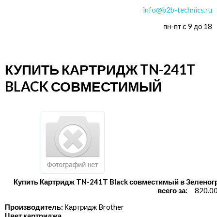
info@b2b-technics.ru
пн-пт с 9 до 18
КУПИТЬ КАРТРИДЖ TN-241T
BLACK СОВМЕСТИМЫЙ
Купить Картридж TN-241T Black совместимый в Зеленог
всего за:
820.00
Производитель:
Картридж Brother
Цвет картриджа