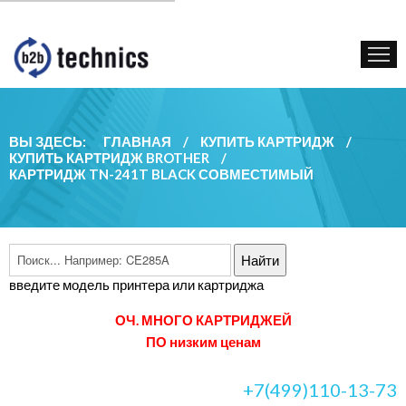
КУПИТЬ КАРТРИДЖ
ГОС. УЧРЕЖДЕНИЯМ
КОНТАКТЫ
ВЫ ЗДЕСЬ:
ГЛАВНАЯ
/
КУПИТЬ КАРТРИДЖ
/
КУПИТЬ КАРТРИДЖ BROTHER
/
КАРТРИДЖ TN-241T BLACK СОВМЕСТИМЫЙ
введите модель принтера или картриджа
ОЧ. МНОГО КАРТРИДЖЕЙ
ПО низким ценам
+7(499)110-13-73