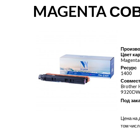
MAGENTA СО
Произво
Цвет ка
Magenta
Ресурс
1400
Совмест
Brother
9320D
Под зак
Цена на 
том числ