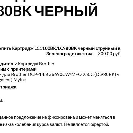
980BK ЧЕРНЫЙ
упить Картридж LC1100BK/LC980BK черный струйный в
Зеленограде всего за:
300.00 руб
дитель:
Картридж Brother
им с принтерами
ж для Brother DCP-145C/​6690CW/​MFC-250C (LC980BK) ч
igment) MyInk
ртриджа
аз
данное предложение не фиксирована и может меняться в
е из-за колебания курса валют. Не является офертой.