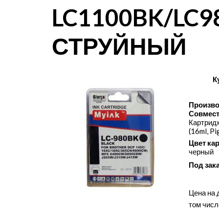
LC1100BK/LC
СТРУЙНЫЙ
К
Произво
Совмест
Картрид
(16ml, P
Цвет ка
черный
Под зак
Цена на 
том числ