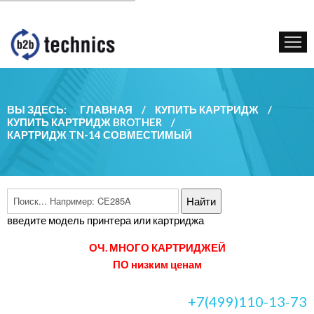
КУПИТЬ КАРТРИДЖ
ГОС. УЧРЕЖДЕНИЯМ
КОНТАКТЫ
ВЫ ЗДЕСЬ:
ГЛАВНАЯ
/
КУПИТЬ КАРТРИДЖ
/
КУПИТЬ КАРТРИДЖ BROTHER
/
КАРТРИДЖ TN-14 СОВМЕСТИМЫЙ
введите модель принтера или картриджа
ОЧ. МНОГО КАРТРИДЖЕЙ
ПО низким ценам
+7(499)110-13-73