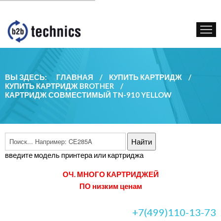
КУПИТЬ КАРТРИДЖ
ГОС. УЧРЕЖДЕНИЯМ
КОНТАКТЫ
ВЫ ЗДЕСЬ:
ГЛАВНАЯ
/
КУПИТЬ КАРТРИДЖ
/
КУПИТЬ КАРТРИДЖ BROTHER
/
КАРТРИДЖ СОВМЕСТИМЫЙ TN-910 YELLOW
введите модель принтера или картриджа
ОЧ. МНОГО КАРТРИДЖЕЙ
ПО низким ценам
+7(499)110-13-73