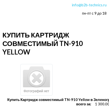
info@b2b-technics.ru
пн-пт с 9 до 18
КУПИТЬ КАРТРИДЖ
СОВМЕСТИМЫЙ TN-910
YELLOW
Купить Картридж совместимый TN-910 Yellow в Зеленог
всего за:
1 300.0