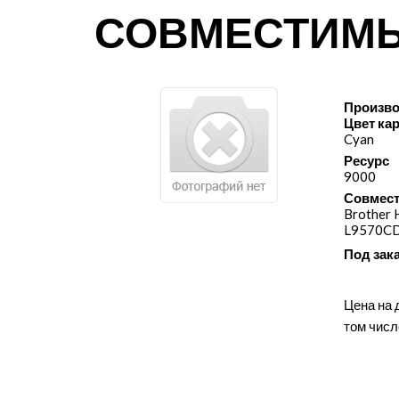
СОВМЕСТИМ
Произво
Цвет ка
Cyan
Ресурс
9000
Совмест
Brother
L9570C
Под зак
Цена на 
том числ