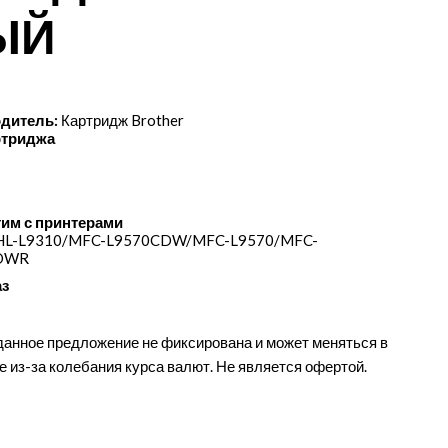
ЫЙ
дитель:
Картридж Brother
ртриджа
им с принтерами
 HL-L9310/​MFC-L9570CDW/​MFC-L9570/​MFC-
DWR
аз
данное предложение не фиксирована и может меняться в
е из-за колебания курса валют. Не является офертой.