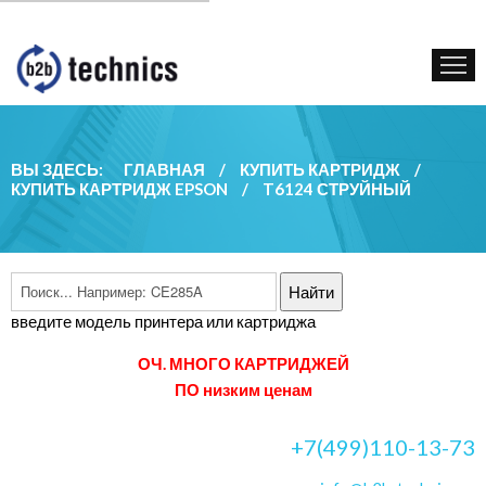
КУПИТЬ КАРТРИДЖ
ГОС. УЧРЕЖДЕНИЯМ
КОНТАКТЫ
ВЫ ЗДЕСЬ:
ГЛАВНАЯ
/
КУПИТЬ КАРТРИДЖ
/
КУПИТЬ КАРТРИДЖ EPSON
/
T6124 СТРУЙНЫЙ
введите модель принтера или картриджа
ОЧ. МНОГО КАРТРИДЖЕЙ
ПО низким ценам
+7(499)110-13-73