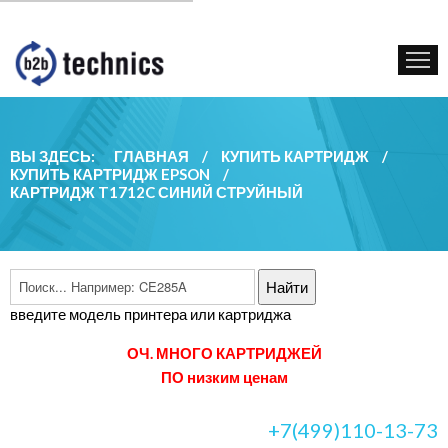
КУПИТЬ КАРТРИДЖ
ГОС. УЧРЕЖДЕНИЯМ
КОНТАКТЫ
ВЫ ЗДЕСЬ:
ГЛАВНАЯ
/
КУПИТЬ КАРТРИДЖ
/
КУПИТЬ КАРТРИДЖ EPSON
/
КАРТРИДЖ T1712C СИНИЙ СТРУЙНЫЙ
введите модель принтера или картриджа
ОЧ. МНОГО КАРТРИДЖЕЙ
ПО низким ценам
+7(499)110-13-73