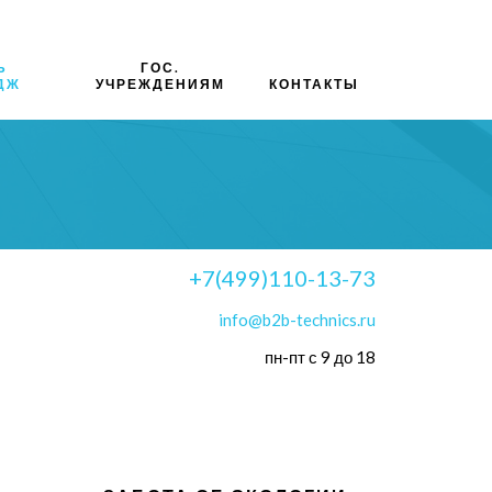
Ь
ГОС.
ДЖ
УЧРЕЖДЕНИЯМ
КОНТАКТЫ
+7(499)110-13-73
info@b2b-technics.ru
пн-пт с 9 до 18