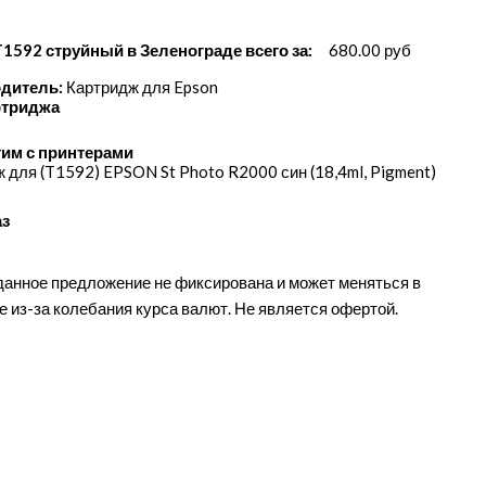
T1592 струйный в Зеленограде всего за:
680.00 руб
дитель:
Картридж для Epson
ртриджа
им с принтерами
 для (T1592) EPSON St Photo R2000 син (18,4ml, Pigment)
аз
данное предложение не фиксирована и может меняться в
е из-за колебания курса валют. Не является офертой.