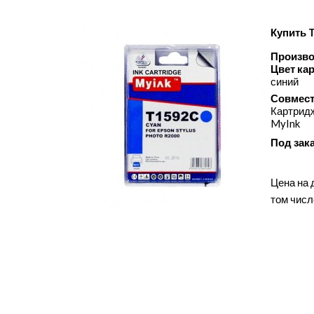
Купить 
Произво
Цвет ка
синий
Совмест
Картридж
MyInk
Под зак
Цена на 
том числ