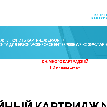
КУПИТ
КАРТРИ
ДЖ
/
КУПИТЬ КАРТРИДЖ EPSON
/
TA ДЛЯ EPSON WORKFORCE ENTERPRISE WF-C20590/ WF-C2
ОЧ. МНОГО КАРТРИДЖЕЙ
ПО низким ценам
ЙНЫЙ КАРТРИДЖ 