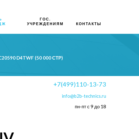
Ь
ГОС.
ДЖ
УЧРЕЖДЕНИЯМ
КОНТАКТЫ
0590 D4TWF (50 000 СТР)
+7(499)110-13-73
info@b2b-technics.ru
пн-пт с 9 до 18
NV