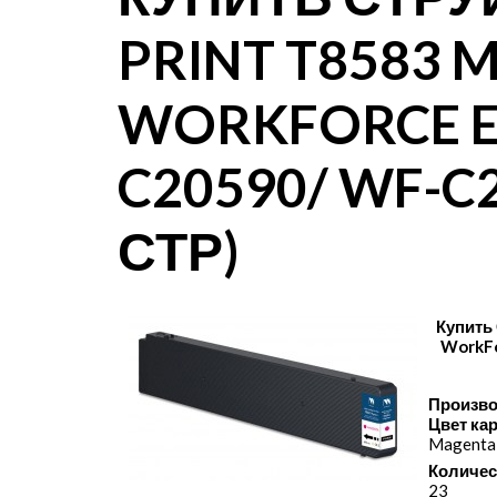
PRINT T8583 
WORKFORCE E
C20590/ WF-C2
СТР)
Купить
WorkFo
Произво
Цвет ка
Magenta
Количес
23