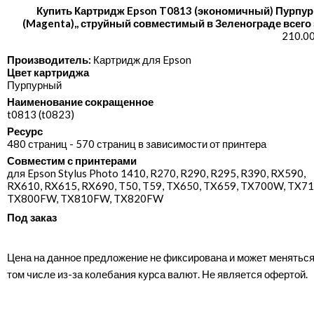
Купить Картридж Epson T0813 (экономичный) Пурпу
(Magenta),, струйный совместимый в Зеленограде всего 
210.00
Производитель:
Картридж для Epson
Цвет картриджа
Пурпурный
Наименование сокращенное
t0813 (t0823)
Ресурс
480 страниц - 570 страниц в зависимости от принтера
Совместим с принтерами
для Epson Stylus Photo 1410, R270, R290, R295, R390, RX590,
RX610, RX615, RX690, T50, T59, TX650, TX659, TX700W, TX7
TX800FW, TX810FW, TX820FW
Под заказ
Цена на данное предложение не фиксирована и может меняться
том числе из-за колебания курса валют. Не является офертой.