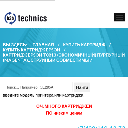
КУПИТЬ КАРТРИДЖ
ГОС. УЧРЕЖДЕНИЯМ
КОНТАКТЫ
ВЫ ЗДЕСЬ:
ГЛАВНАЯ
/
КУПИТЬ КАРТРИДЖ
/
КУПИТЬ КАРТРИДЖ EPSON
/
КАРТРИДЖ EPSON T0813 (ЭКОНОМИЧНЫЙ) ПУРПУРНЫЙ
(MAGENTA),, СТРУЙНЫЙ СОВМЕСТИМЫЙ
введите модель принтера или картриджа
ОЧ. МНОГО КАРТРИДЖЕЙ
ПО низким ценам
+7(499)110-13-73