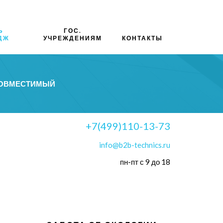
Ь
ГОС.
ДЖ
УЧРЕЖДЕНИЯМ
КОНТАКТЫ
 СОВМЕСТИМЫЙ
+7(499)110-13-73
info@b2b-technics.ru
пн-пт с 9 до 18