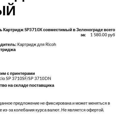
ЫЙ
ь Картридж SP3710X совместимый в Зеленограде всего
за:
1 580.00 руб
дитель:
Картридж для Ricoh
ртриджа
им с принтерами
icio SP 3710SF/​SP 3710DN
тво на складе поставщика
данное предложение не фиксирована и может меняться в
е из-за колебания курса валют. Не является офертой.