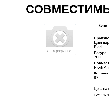
СОВМЕСТИМ
Купит
Произво
Цвет ка
Black
Ресурс
7000
Совмест
Ricoh Af
Количес
87
Цена на 
том числ