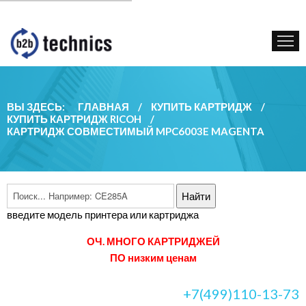
КУПИТЬ КАРТРИДЖ
ГОС. УЧРЕЖДЕНИЯМ
КОНТАКТЫ
ВЫ ЗДЕСЬ:
ГЛАВНАЯ
/
КУПИТЬ КАРТРИДЖ
/
КУПИТЬ КАРТРИДЖ RICOH
/
КАРТРИДЖ СОВМЕСТИМЫЙ MPC6003E MAGENTA
введите модель принтера или картриджа
ОЧ. МНОГО КАРТРИДЖЕЙ
ПО низким ценам
+7(499)110-13-73