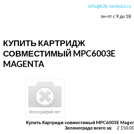
info@b2b-technics.ru
пн-пт с 9 до 18
КУПИТЬ КАРТРИДЖ
СОВМЕСТИМЫЙ MPC6003E
MAGENTA
Купить Картридж совместимый MPC6003E Magen
Зеленограде всего за:
2 150.0